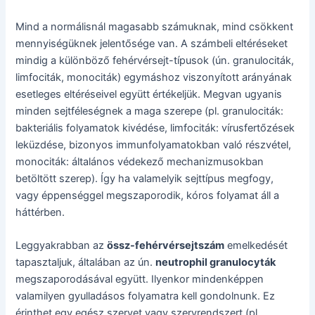
Mind a normálisnál magasabb számuknak, mind csökkent
mennyiségüknek jelentősége van. A számbeli eltéréseket
mindig a különböző fehérvérsejt-típusok (ún. granulociták,
limfociták, monociták) egymáshoz viszonyított arányának
esetleges eltéréseivel együtt értékeljük. Megvan ugyanis
minden sejtféleségnek a maga szerepe (pl. granulociták:
bakteriális folyamatok kivédése, limfociták: vírusfertőzések
leküzdése, bizonyos immunfolyamatokban való részvétel,
monociták: általános védekező mechanizmusokban
betöltött szerep). Így ha valamelyik sejttípus megfogy,
vagy éppenséggel megszaporodik, kóros folyamat áll a
háttérben.
Leggyakrabban az
össz-fehérvérsejtszám
emelkedését
tapasztaljuk, általában az ún.
neutrophil granulocyták
megszaporodásával együtt. Ilyenkor mindenképpen
valamilyen gyulladásos folyamatra kell gondolnunk. Ez
érinthet egy egész szervet vagy szervrendszert (pl.