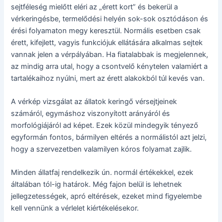
sejtféleség mielőtt eléri az „érett kort” és bekerül a
vérkeringésbe, termelődési helyén sok-sok osztódáson és
érési folyamaton megy keresztül. Normális esetben csak
érett, kifejlett, vagyis funkciójuk ellátására alkalmas sejtek
vannak jelen a vérpályában. Ha fiatalabbak is megjelennek,
az mindig arra utal, hogy a csontvelő kénytelen valamiért a
tartalékaihoz nyúlni, mert az érett alakokból túl kevés van.
A vérkép vizsgálat az állatok keringő vérsejtjeinek
számáról, egymáshoz viszonyított arányáról és
morfológiájáról ad képet. Ezek közül mindegyik tényező
egyformán fontos, bármilyen eltérés a normálistól azt jelzi,
hogy a szervezetben valamilyen kóros folyamat zajlik.
Minden állatfaj rendelkezik ún. normál értékekkel, ezek
általában tól-ig határok. Még fajon belül is lehetnek
jellegzetességek, apró eltérések, ezeket mind figyelembe
kell vennünk a vérlelet kiértékelésekor.