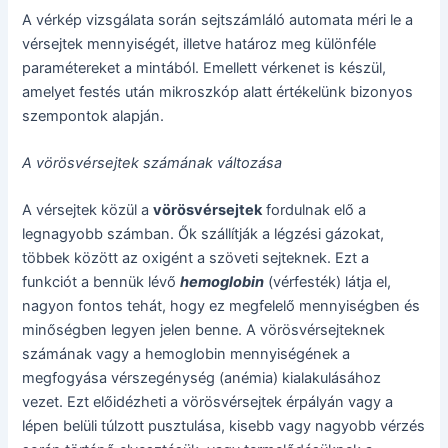
A vérkép vizsgálata során sejtszámláló automata méri le a
vérsejtek mennyiségét, illetve határoz meg különféle
paramétereket a mintából. Emellett vérkenet is készül,
amelyet festés után mikroszkóp alatt értékelünk bizonyos
szempontok alapján.
A vörösvérsejtek számának változása
A vérsejtek közül a
vörösvérsejtek
fordulnak elő a
legnagyobb számban. Ők szállítják a légzési gázokat,
többek között az oxigént a szöveti sejteknek. Ezt a
funkciót a bennük lévő
hemoglobin
(vérfesték) látja el,
nagyon fontos tehát, hogy ez megfelelő mennyiségben és
minőségben legyen jelen benne. A vörösvérsejteknek
számának vagy a hemoglobin mennyiségének a
megfogyása vérszegénység (anémia) kialakulásához
vezet. Ezt előidézheti a vörösvérsejtek érpályán vagy a
lépen belüli túlzott pusztulása, kisebb vagy nagyobb vérzés