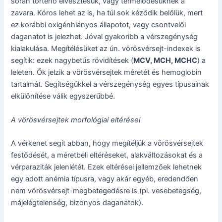
során történő elvesztésük, vagy termelődésüknek a
zavara. Kóros lehet az is, ha túl sok kéződik belőlük, mert
ez korábbi oxigénhiányos állapotot, vagy csontvelői
daganatot is jelezhet. Jóval gyakoribb a vérszegénység
kialakulása. Megítélésüket az ún. vörösvérsejt-indexek is
segítik: ezek nagybetűs rövidítések (
MCV, MCH, MCHC
) a
leleten. Ők jelzik a vörösvérsejtek méretét és hemoglobin
tartalmát. Segítségükkel a vérszegénység egyes típusainak
elkülönítése válik egyszerűbbé.
A vörösvérsejtek morfológiai eltérései
A vérkenet segít abban, hogy megítéljük a vörösvérsejtek
festődését, a méretbeli eltéréseket, alakváltozásokat és a
vérparaziták jelenlétét. Ezek eltérései jellemzőek lehetnek
egy adott anémia típusra, vagy akár egyéb, eredendően
nem vörösvérsejt-megbetegedésre is (pl. vesebetegség,
májelégtelenség, bizonyos daganatok).