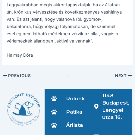
Leggyakrabban mégis akkor tapasztaljuk, ha az állatnak
ún. krónikus vérvesztése és következményes vashiánya
van. Ez azt jelenti, hogy valahová (pl. gyomor-,
bélcsatorna, húgyhólyag) folyamatosan, de szemmel
esetleg nem látható mértékben vérzik az állat, vagyis a
vérlemezkék állandóan „aktiválva vannak”.
Halmay Dóra
PREVIOUS
NEXT
1148
Rólunk
Budapest,
Lengyel
Patika
utca 16.
Árlista