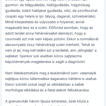
gyomor- és bélgyulladás, tüdőgyulladás, húgyhólyag
gyulladás, külső hallójárat gyulladás, stb), de szorítkozhat
csupán egy helyre is (pl. tályog, daganat, szövetsérülés).
Minél kiterjedtebb és súlyosabb a folyamat, annál
magasabb lesz ez a szám. Előfordul azonban, hogy az
adott terület annyi fehérvérsejtet elemészt, hogy a
csontvelő ezt már nem képes pótolni. Ekkor a normálisnál
alacsonyabb össz-fehérvérsejt szám mérhető. Tehát ez
nem jó jel, meg kell találni azt a területet, ami „lefoglalja” a
sejteket. Ilyenkor sok esetben kóros sejtplazma
képződmények megjelenése is segíti a diagnózist.
Nem feledkezhetünk meg a leukémiákról sem: valamelyik
sejttípus kóros túltermelése daganatos háttérre is utalhat.
Ekkor szintén sokat segít az elbírálásban a sejtek
morfológiai elbírálása és a fiatal alakok felbukkanása.
A granulociták három típusa ismeretes, ezek közül a