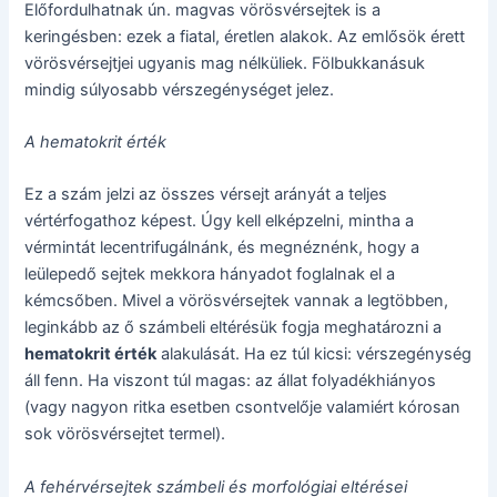
Előfordulhatnak ún. magvas vörösvérsejtek is a
keringésben: ezek a fiatal, éretlen alakok. Az emlősök érett
vörösvérsejtjei ugyanis mag nélküliek. Fölbukkanásuk
mindig súlyosabb vérszegénységet jelez.
A hematokrit érték
Ez a szám jelzi az összes vérsejt arányát a teljes
vértérfogathoz képest. Úgy kell elképzelni, mintha a
vérmintát lecentrifugálnánk, és megnéznénk, hogy a
leülepedő sejtek mekkora hányadot foglalnak el a
kémcsőben. Mivel a vörösvérsejtek vannak a legtöbben,
leginkább az ő számbeli eltérésük fogja meghatározni a
hematokrit érték
alakulását. Ha ez túl kicsi: vérszegénység
áll fenn. Ha viszont túl magas: az állat folyadékhiányos
(vagy nagyon ritka esetben csontvelője valamiért kórosan
sok vörösvérsejtet termel).
A fehérvérsejtek számbeli és morfológiai eltérései