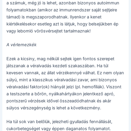
a számuk, még jó is lehet, azonban bizonyos autoimmun
folyamatokban (amikor az immunrendszer saját sejtjeire
támad) is megszaporodhatnak. Ilyenkor a kenet
kiértékelésekor esetleg azt is látjuk, hogy belsejükben ép
vagy lebomló vörösvérsejtet tartalmaznak!
A vérlemezkék
Ezek a kicsiny, mag nélküli sejtek igen fontos szerepet
játszanak a véralvadás kezdeti szakaszában. Ha túl
kevesen vannak, az állat vérzékennyé válhat. Ez nem olyan
súlyú, mint a klasszikus véralvadási zavar, ami bizonyos
véralvadási faktor(ok) hiányát jelzi (pl. hemofíliák). Viszont
a testszerte a bőrön, nyálkahártyákon jelentkező apró,
pontszerű vérzések idővel összeadódhatnak és akár
súlyos vérszegénység is lehet a következmény.
Ha túl sok van belőlük, jelezheti gyulladás fennállását,
cukorbetegséget vagy éppen daganatos folyamatot.