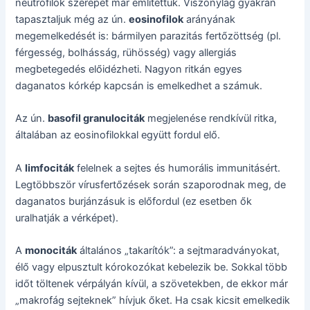
neutrofilok szerepét már említettük. Viszonylag gyakran
tapasztaljuk még az ún.
eosinofilok
arányának
megemelkedését is: bármilyen parazitás fertőzöttség (pl.
férgesség, bolhásság, rühösség) vagy allergiás
megbetegedés előidézheti. Nagyon ritkán egyes
daganatos kórkép kapcsán is emelkedhet a számuk.
Az ún.
basofil granulociták
megjelenése rendkívül ritka,
általában az eosinofilokkal együtt fordul elő.
A
limfociták
felelnek a sejtes és humorális immunitásért.
Legtöbbször vírusfertőzések során szaporodnak meg, de
daganatos burjánzásuk is előfordul (ez esetben ők
uralhatják a vérképet).
A
monociták
általános „takarítók”: a sejtmaradványokat,
élő vagy elpusztult kórokozókat kebelezik be. Sokkal több
időt töltenek vérpályán kívül, a szövetekben, de ekkor már
„makrofág sejteknek” hívjuk őket. Ha csak kicsit emelkedik