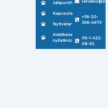
rendelo@eb
Időpontfoglalás
Kapcsolat
+36-20-
396-4673
Nyitvatartás
Adatkezelési
06-1-422-
nyilatkozat
08-92