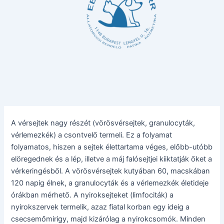
Skip
Post
to
navigation
content
A vérsejtek nagy részét (vörösvérsejtek, granulocyták,
vérlemezkék) a csontvelő termeli. Ez a folyamat
folyamatos, hiszen a sejtek élettartama véges, előbb-utóbb
elöregednek és a lép, illetve a máj falósejtjei kiiktatják őket a
vérkeringésből. A vörösvérsejtek kutyában 60, macskában
120 napig élnek, a granulocyták és a vérlemezkék életideje
órákban mérhető. A nyiroksejteket (limfociták) a
nyirokszervek termelik, azaz fiatal korban egy ideig a
csecsemőmirigy, majd kizárólag a nyirokcsomók. Minden