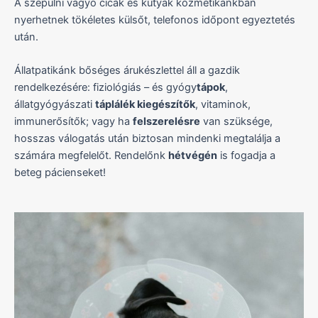
A szépülni vágyó cicák és kutyák kozmetikánkban
nyerhetnek tökéletes külsőt, telefonos időpont egyeztetés
után.
Állatpatikánk bőséges árukészlettel áll a gazdik
rendelkezésére: fiziológiás – és gyógy
tápok
,
állatgyógyászati
táplálék kiegészítők
, vitaminok,
immunerősítők; vagy ha
felszerelésre
van szüksége,
hosszas válogatás után biztosan mindenki megtalálja a
számára megfelelőt. Rendelőnk
hétvégén
is fogadja a
beteg pácienseket!