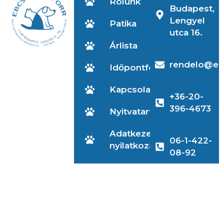
Rólunk
Budapest,
Lengyel
Patika
utca 16.
Árlista
rendelo@eb
Időpontfoglalás
Kapcsolat
+36-20-
396-4673
Nyitvatartás
Adatkezelési
06-1-422-
nyilatkozat
08-92