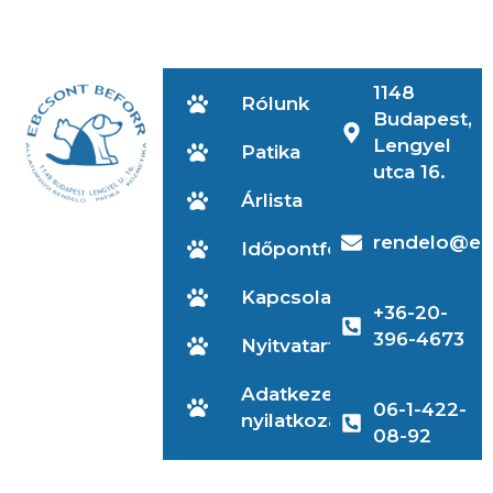
1148
Rólunk
Budapest,
Lengyel
Patika
utca 16.
Árlista
rendelo@eb
Időpontfoglalás
Kapcsolat
+36-20-
396-4673
Nyitvatartás
Adatkezelési
06-1-422-
nyilatkozat
08-92